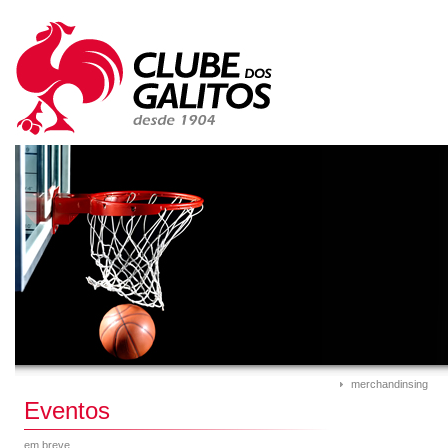
merchandinsing
Eventos
em breve...