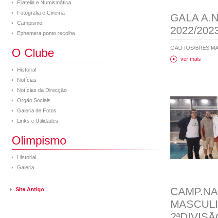
Filatelia e Numismática
Fotografia e Cinema
GALA A.N
Campismo
2022/202
Ephemera ponto recolha
GALITOS/BRESIMA
O Clube
ver mais
Historial
Notícias
Notícias da Direcção
Orgão Sociais
Galeria de Fotos
Links e Utilidades
Olimpismo
Historial
Galeria
CAMP.NA
Site Antigo
MASCULI
2ªDIVISÃ