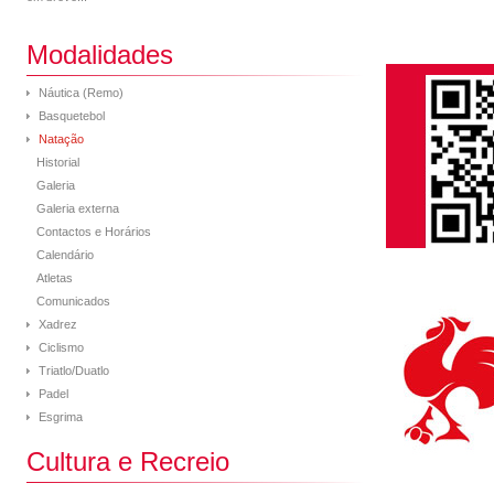
Modalidades
Náutica (Remo)
Basquetebol
Natação
Historial
Galeria
Galeria externa
Contactos e Horários
Calendário
Atletas
Comunicados
Xadrez
Ciclismo
Triatlo/Duatlo
Padel
Esgrima
Cultura e Recreio