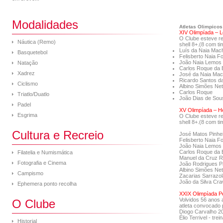
Modalidades
Atletas Olimpicos
XIV Olimpíada – 
O Clube esteve r
Náutica (Remo)
shell 8+.(8 com ti
Luís da Naia Mac
Basquetebol
Felisberto Naia F
João Naia Lemos
Natação
Carlos Roque da 
Xadrez
José da Naia Ma
Ricardo Santos d
Ciclismo
Albino Simões Ne
Carlos Roque
Triatlo/Duatlo
João Dias de Sou
Padel
XV Olimpíada – H
Esgrima
O Clube esteve r
shell 8+.(8 com ti
Cultura e Recreio
José Matos Pinhe
Felisberto Naia F
João Naia Lemos
Carlos Roque da 
Filatelia e Numismática
Manuel da Cruz R
Fotografia e Cinema
João Rodrigues P
Albino Simões Ne
Campismo
Zacarias Sarrazol
João da Silva Cra
Ephemera ponto recolha
XXIX Olimpíada P
Volvidos 56 anos 
O Clube
atleta convocado 
Diogo Carvalho 20
Élio Terrivel - tr
Historial