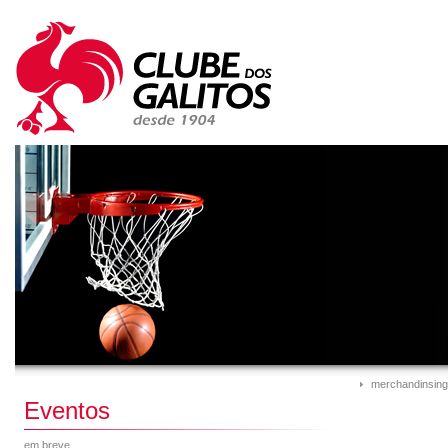
merchandinsing
Eventos
em breve...