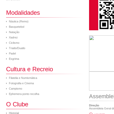
Modalidades
Náutica (Remo)
Basquetebol
Natação
Xadrez
Ciclismo
Triatlo/Duatlo
Padel
Esgrima
Cultura e Recreio
Filatelia e Numismática
Fotografia e Cinema
Campismo
Ephemera ponto recolha
Assemblei
O Clube
Direção
Assembleia Geral dia
Historial