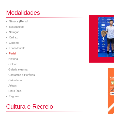
Modalidades
Náutica (Remo)
Basquetebol
Natação
Xadrez
Ciclismo
Triatlo/Duatlo
Padel
Historial
Galeria
Galeria externa
Contactos e Horários
Calendário
Atletas
Links útéis
Esgrima
Cultura e Recreio