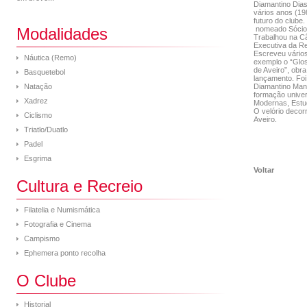
Diamantino Dias
vários anos (19
futuro do clube.
Modalidades
nomeado Sócio 
Trabalhou na Câ
Executiva da Re
Escreveu vários
Náutica (Remo)
exemplo o “Glos
de Aveiro”, obr
Basquetebol
lançamento. Foi
Natação
Diamantino Man
formação univer
Xadrez
Modernas, Estu
O velório decor
Ciclismo
Aveiro.
Triatlo/Duatlo
Padel
Esgrima
Voltar
Cultura e Recreio
Filatelia e Numismática
Fotografia e Cinema
Campismo
Ephemera ponto recolha
O Clube
Historial