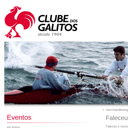
merchandinsing
Eventos
Faleceu
Faleceu o nosso
em breve...