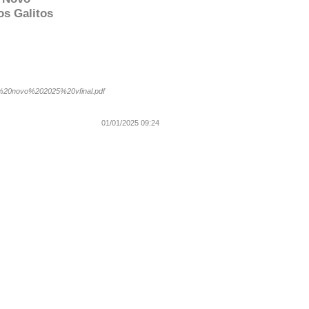
os Galitos
%20novo%202025%20vfinal.pdf
01/01/2025 09:24