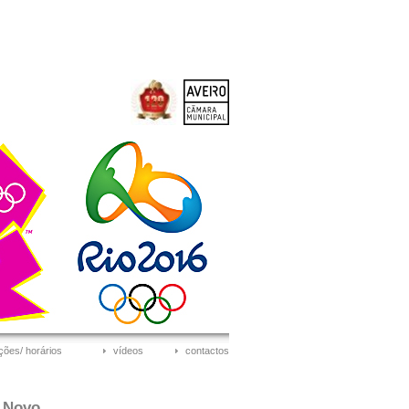
ções/ horários
vídeos
contactos
 Novo