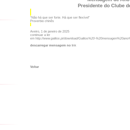
Presidente do Clube d
“Não há que ser forte. Há que ser flexível”
Proverbio chinês
Aveiro, 1 de janeiro de 2025
continuar a ler
em http:
//www.galitos.pt/download/Galitos%20-%20mensagen%20ano
descarregar mensagem no
link
Voltar