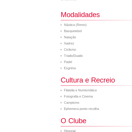
Modalidades
Náutica (Remo)
Basquetebol
Natação
Xadrez
Ciclismo
Triatlo/Duatlo
Padel
Esgrima
Cultura e Recreio
Filatelia e Numismática
Fotografia e Cinema
Campismo
Ephemera ponto recolha
O Clube
Historial