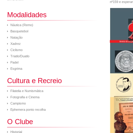
nº159 e espera
Modalidades
Náutica (Remo)
Basquetebol
Natação
Xadrez
Ciclismo
Triatlo/Duatlo
Padel
Esgrima
Cultura e Recreio
Filatelia e Numismática
Fotografia e Cinema
Campismo
Ephemera ponto recolha
O Clube
Historial