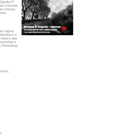
tógrafos?!
cas e formas
o as nossas
s num
 as regras
ntroduzir o
o básico das
 workshop e
be Photoshop
ertura,
os