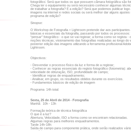
fotográfico. Será que todos os que possuem câmara fotográfica são fo
Chega ter o equipamento ou será necessário conhecer algumas técni
de trabalhar a fotografia? E a edição? Será que podemos publicar log
imagens na internet e redes sociais ou será melhor dar alguns ajuste
programa de edição?
Sinopse:
O Workshop de Fotografia + Lightroom pretende dar aos participantes
básicas e essenciais da fotografia, passando por todos os processos: i
“pensar” fotográfico - o que se vai registar; a forma como se regista - 
noções técnicas; visionamento das fotografias realizadas ao longo do
posterior edição das imagens utilizando a ferramenta profissional Ado
Lightroom.
Objectivos:
- Desvendar o processo físico da luz e forma de a registar;
- Conhecer as regras essenciais do registo fotográfico (fotometria): ab
velocidade de obturação, ISO, profundidade de campo;
- Identificar regras de enquadramento;
- Analisar, em grupo, os resultados obtidos durante os exercícios.
- Fundamentos básicos de edição de imagem
Programa 14h total:
Sexta, 25 de Abril de 2014 - Fotografia
Manhã: 10h - 13h
Formação teórica de técnica fotográfica
O que é a luz?
Abertura, Velocidade, ISO a forma como se encontram relacionadas.
Algumas regras para melhores enquadramentos.
Tarde 14h-18h:
Saída de campo para componente prática, onde serão realizados vári