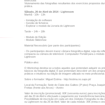
exercícios
Visionamento das fotografias resultantes dos exercícios propostos dur
prática.
Sábado, 26 de Abril de 2014 - Lightroom
Manhã - 10h - 13h
- Instalação do software
- Gestão de ficheiros
- Explorar o modulo da Livraria do Lightroom
Tarde – 14h – 18h
- Modulo de Edição
- Modulo Slideshow
Material Necessário (por parte dos participantes):
- Os participantes devem trazer câmara fotográfica digital, seja ela refl
compacta ou câmara de telemóvel. Computador Portátil para o módulo
Lightroom
Público-alvo:
O Workshop destina-se a todos aqueles que pretendam adquirir os pri
básicos da fotografia digital. E que pretendam descobrir um dos prog
práticos e intuitivos na edição de imagem utilizado no meio profissional.
Sobre o formador: Miguel Estima -
http://estima.no.sapo.pt/
Local da Formação: Sede do Clube dos Galitos (3º piso) Praça Joaqui
Freitas (frente aos Arcos) – Aveiro
Valor de inscrição (promocional): 60€ (sessenta euros) para inscrições
até dia 20 de Abril e efectuado o pagamento por transferência bancária
Possibilidade de inscrição em cada um dos módulos Fotografia no dia 2
ou Lightroom no dia 26 de Abril. Valor de cada módulo: 35€ (trinta e cin