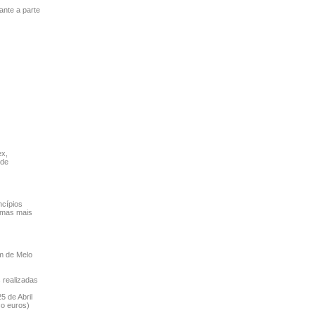
ante a parte
ex,
 de
ncípios
ramas mais
m de Melo
 realizadas
5 de Abril
co euros)