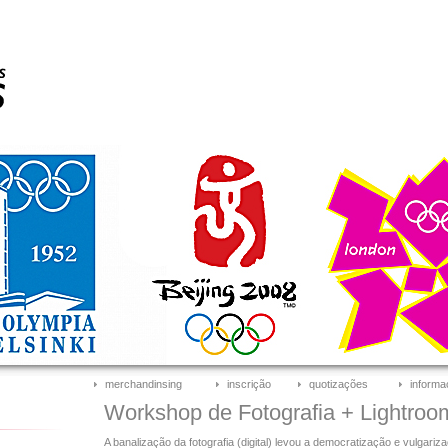
merchandinsing
inscrição
quotizações
informa
Workshop de Fotografia + Lightroo
A banalização da fotografia (digital) levou a democratização e vulgariz