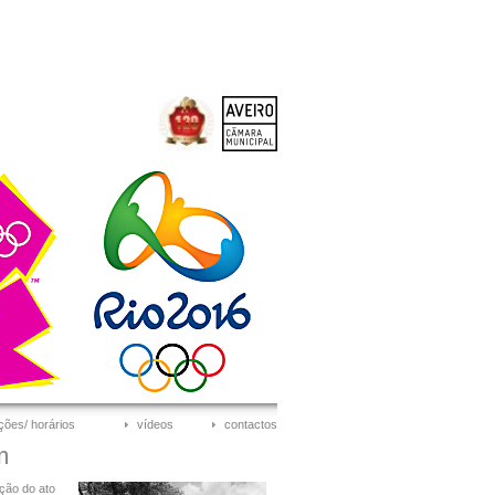
ções/ horários
vídeos
contactos
m
ação do ato