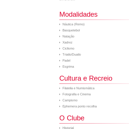
Modalidades
Náutica (Remo)
Basquetebol
Natação
Xadrez
Ciclismo
Triatlo/Duatlo
Padel
Esgrima
Cultura e Recreio
Filatelia e Numismática
Fotografia e Cinema
Campismo
Ephemera ponto recolha
O Clube
Historial