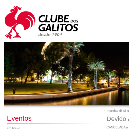
merchandinsing
Eventos
Devido 
CANCELADA a D
em breve...