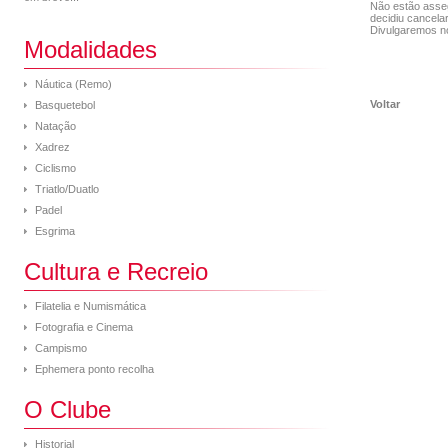
Não estão asseg
decidiu cancelar
Divulgaremos no
Modalidades
Náutica (Remo)
Voltar
Basquetebol
Natação
Xadrez
Ciclismo
Triatlo/Duatlo
Padel
Esgrima
Cultura e Recreio
Filatelia e Numismática
Fotografia e Cinema
Campismo
Ephemera ponto recolha
O Clube
Historial