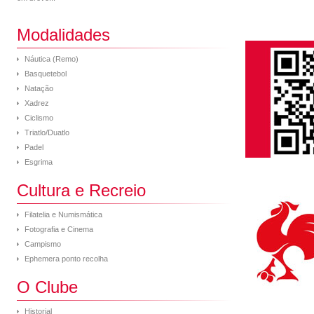
Modalidades
Náutica (Remo)
Basquetebol
Natação
Xadrez
Ciclismo
Triatlo/Duatlo
Padel
Esgrima
Cultura e Recreio
Filatelia e Numismática
Fotografia e Cinema
Campismo
Ephemera ponto recolha
O Clube
Historial