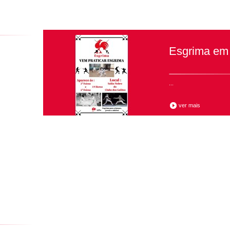
Esgrima em 
...
ver mais