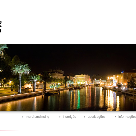
merchandinsing
inscrição
quotizações
informações