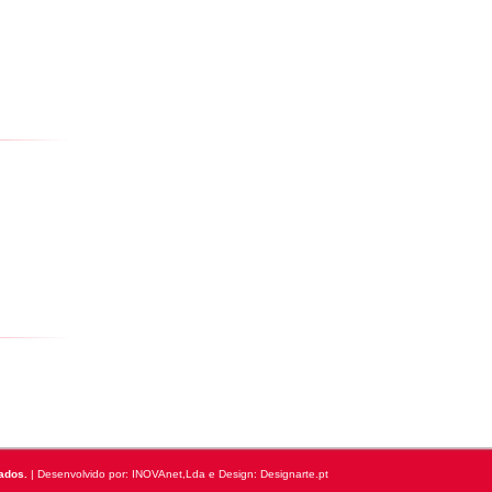
ados.
| Desenvolvido por:
INOVAnet,Lda
e Design: Designarte.pt