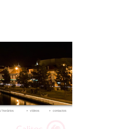
/ horários
vídeos
contactos