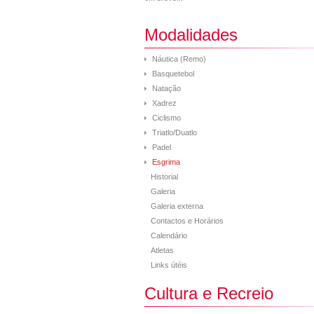
Modalidades
Náutica (Remo)
Basquetebol
Natação
Xadrez
Ciclismo
Triatlo/Duatlo
Padel
Esgrima
Historial
Galeria
Galeria externa
Contactos e Horários
Calendário
Atletas
Links útéis
Cultura e Recreio