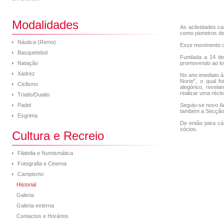
Modalidades
As actividades ca
como pioneiros de
Náutica (Remo)
Esse movimento o
Basquetebol
Fundada a 14 de 
Natação
promovendo ao lo
Xadrez
No ano imediato à
Norte", o qual f
Ciclismo
alegórico, revel
realizar uma récit
Triatlo/Duatlo
Padel
Seguiu-se novo A
também a Secção, 
Esgrima
De então para cá,
sócios.
Cultura e Recreio
Filatelia e Numismática
Fotografia e Cinema
Campismo
Historial
Galeria
Galeria externa
Contactos e Horários