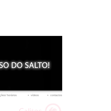
ções/ horários
vídeos
contactos