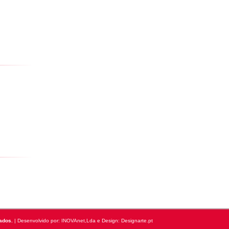
ados.
| Desenvolvido por:
INOVAnet,Lda
e Design: Designarte.pt