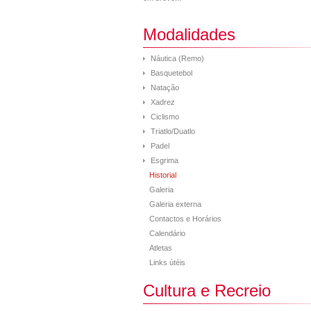
Modalidades
Náutica (Remo)
Basquetebol
Natação
Xadrez
Ciclismo
Triatlo/Duatlo
Padel
Esgrima
Historial
Galeria
Galeria externa
Contactos e Horários
Calendário
Atletas
Links útéis
Cultura e Recreio