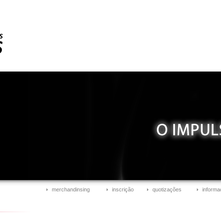
merchandinsing
inscrição
quotizações
informa