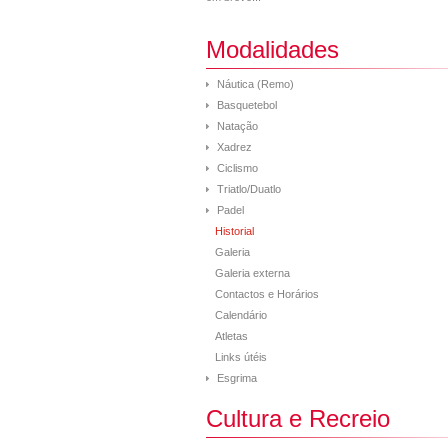
Modalidades
Náutica (Remo)
Basquetebol
Natação
Xadrez
Ciclismo
Triatlo/Duatlo
Padel
Historial
Galeria
Galeria externa
Contactos e Horários
Calendário
Atletas
Links útéis
Esgrima
Cultura e Recreio