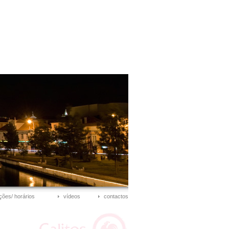
ções/ horários
vídeos
contactos