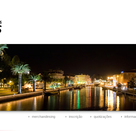
merchandinsing
inscrição
quotizações
informa