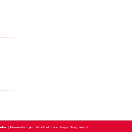
ados.
| Desenvolvido por:
INOVAnet,Lda
e Design: Designarte.pt