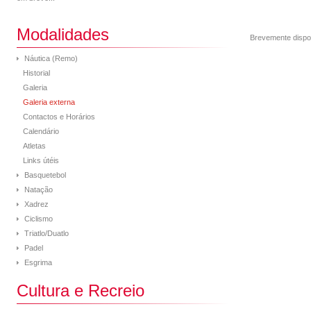
Modalidades
Brevemente dispo
Náutica (Remo)
Historial
Galeria
Galeria externa
Contactos e Horários
Calendário
Atletas
Links útéis
Basquetebol
Natação
Xadrez
Ciclismo
Triatlo/Duatlo
Padel
Esgrima
Cultura e Recreio