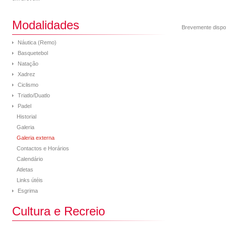
Modalidades
Brevemente dispo
Náutica (Remo)
Basquetebol
Natação
Xadrez
Ciclismo
Triatlo/Duatlo
Padel
Historial
Galeria
Galeria externa
Contactos e Horários
Calendário
Atletas
Links útéis
Esgrima
Cultura e Recreio