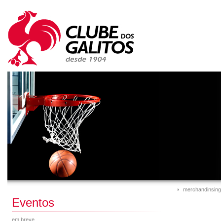
merchandinsing
Eventos
em breve...