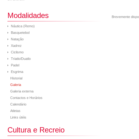
Modalidades
Brevemente dispo
Náutica (Remo)
Basquetebol
Natação
Xadrez
Ciclismo
Triatlo/Duatlo
Padel
Esgrima
Historial
Galeria
Galeria externa
Contactos e Horários
Calendário
Atletas
Links útéis
Cultura e Recreio