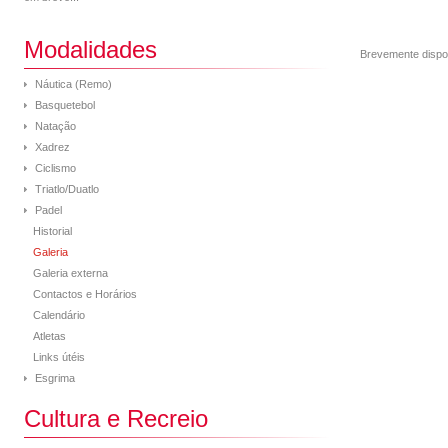
Modalidades
Brevemente dispo
Náutica (Remo)
Basquetebol
Natação
Xadrez
Ciclismo
Triatlo/Duatlo
Padel
Historial
Galeria
Galeria externa
Contactos e Horários
Calendário
Atletas
Links útéis
Esgrima
Cultura e Recreio