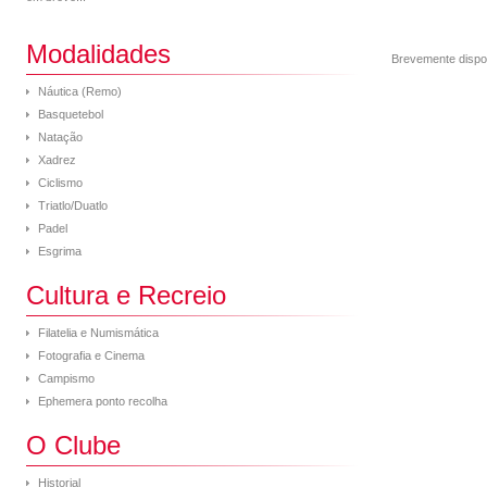
Modalidades
Brevemente dispo
Náutica (Remo)
Basquetebol
Natação
Xadrez
Ciclismo
Triatlo/Duatlo
Padel
Esgrima
Cultura e Recreio
Filatelia e Numismática
Fotografia e Cinema
Campismo
Ephemera ponto recolha
O Clube
Historial