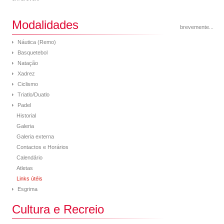
Modalidades
brevemente...
Náutica (Remo)
Basquetebol
Natação
Xadrez
Ciclismo
Triatlo/Duatlo
Padel
Historial
Galeria
Galeria externa
Contactos e Horários
Calendário
Atletas
Links útéis
Esgrima
Cultura e Recreio