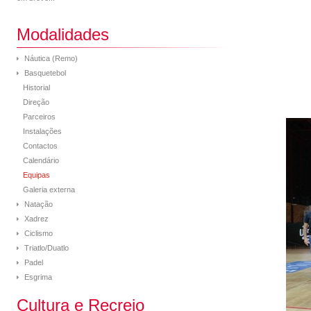
Modalidades
Náutica (Remo)
Basquetebol
Historial
Direção
Parceiros
Instalações
Contactos
Calendário
Equipas
Galeria externa
Natação
Xadrez
Ciclismo
Triatlo/Duatlo
Padel
Esgrima
Cultura e Recreio