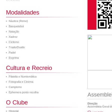
Modalidades
Náutica (Remo)
Basquetebol
Natação
Xadrez
Ciclismo
Triatlo/Duatlo
Padel
Esgrima
Cultura e Recreio
Filatelia e Numismática
Fotografia e Cinema
Campismo
Ephemera ponto recolha
Assemblei
O Clube
Direção
Assembleia Geral dia
Historial