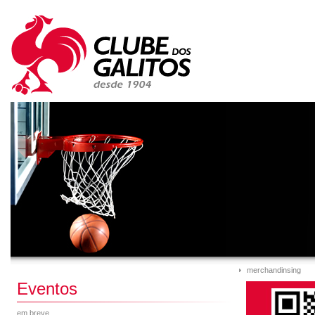
merchandinsing
Eventos
em breve...